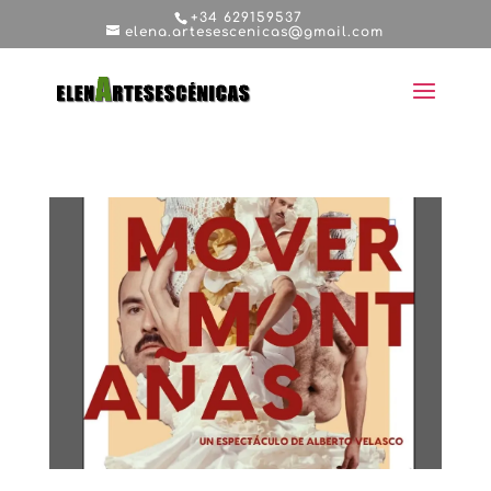
+34 629159537
elena.artesescenicas@gmail.com