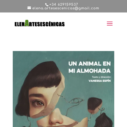
+34 629159537
elena.artesescenicas@gmail.com