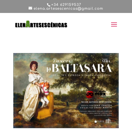
+34 629159537
elena.artesescenicas@gmail.com