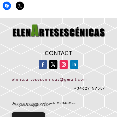
CONTACT
elena.artesescenicas@gmail.com
+34629159537
Diseño y mantenimiento web: ORDAGOweb
ordagocorreo@gmail.com