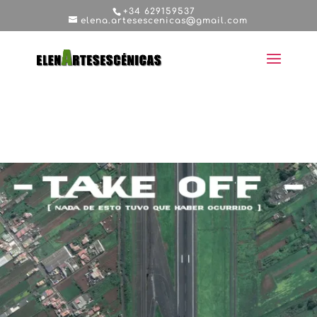
+34 629159537
elena.artesescenicas@gmail.com