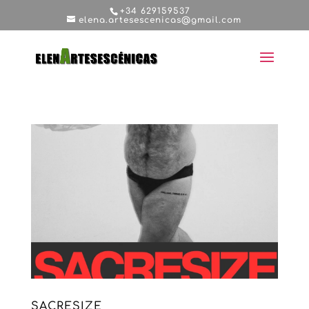
+34 629159537
elena.artesescenicas@gmail.com
SACRESIZE