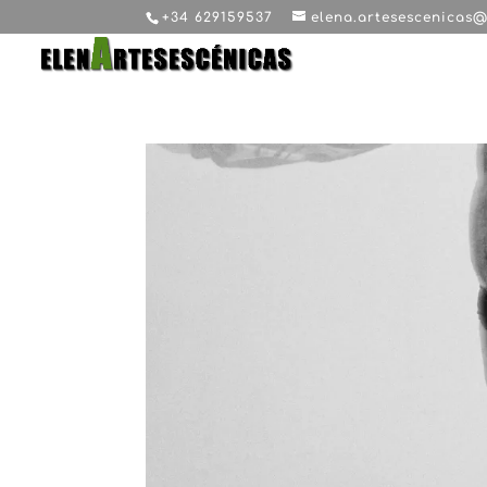
+34 629159537
elena.artesescenicas