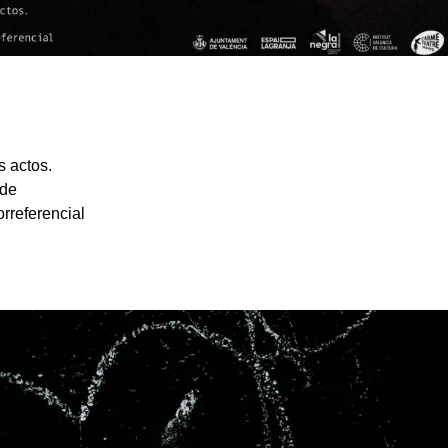
s actos.
 de
rreferencial